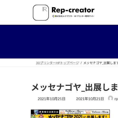
コ
ナ
ン
ビ
テ
ゲ
ン
ー
ツ
シ
へ
ョ
ス
ン
キ
に
ッ
移
プ
動
3DプリンターHPトップページ
メッセナゴヤ_出展しま
メッセナゴヤ_出展し
最
2021年10月21日
2021年10月21日
r
終
更
新