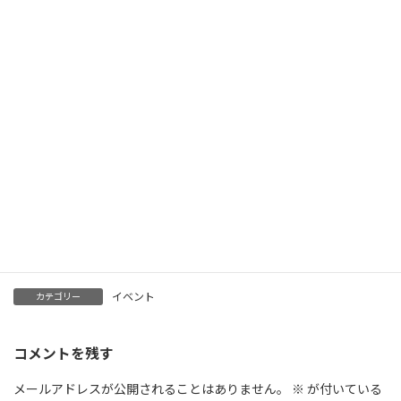
:
今回も「DELTA+」をメインに出展いたしましたが、新たに弊社商
品に興味を持ってくださるお客様も多数いらっしゃり、大変有意義
な展示会になったのではないかと思います。
DELTA+及びREP CREATOR REV1.0は現在も発売中でございま
す。もし興味をお持ちになられましたらお気軽にご連絡くださ
い！
最後になりますが、ブースにご来場くださいました皆様及び弊社
社員と名刺交換をしていただきました皆様、本当にありがとうご
ざいました！
3Dプリンター事業部公式HP https://rep-creator.com/
イベント
カテゴリー
コメントを残す
メールアドレスが公開されることはありません。
※
が付いている