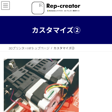
コ
ナ
ン
ビ
テ
ゲ
ン
ー
ツ
シ
へ
ョ
カスタマイズ②
ス
ン
キ
に
ッ
移
プ
動
3DプリンターHPトップページ
カスタマイズ②