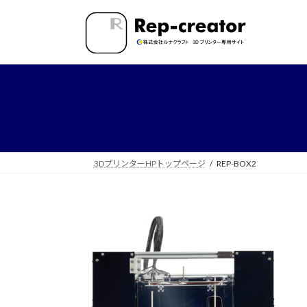
コ
ナ
ン
ビ
テ
ゲ
ン
ー
ツ
シ
へ
ョ
ス
ン
キ
に
ッ
移
プ
動
3DプリンターHPトップページ
REP-BOX2